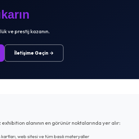
karın
lük ve prestij kazanın.
İletişime Geçin →
exhibition alanının en görünür noktalarında yer alır:
 kartları, web sitesi ve tüm basılı materyaller