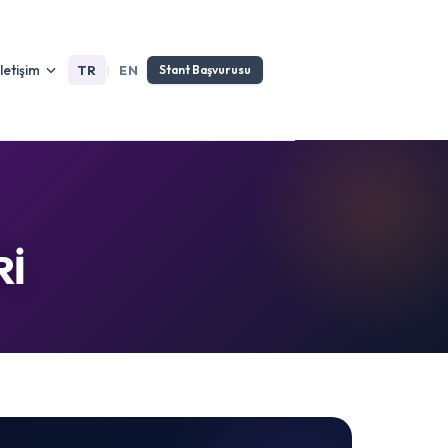
İletişim
TR
|
EN
Stant Başvurusu
Rİ