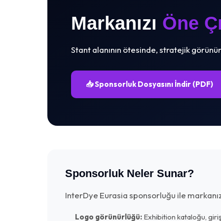
Markanızı
Öne Çı
Stant alanının ötesinde, stratejik görünür
📥 Sponsorluk Dosyasını İndir (PDF)
Sponsorluk Neler Sunar?
InterDye Eurasia sponsorluğu ile markanız 
Logo görünürlüğü:
Exhibition kataloğu, giriş