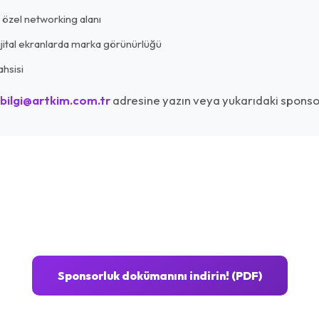
özel networking alanı
jital ekranlarda marka görünürlüğü
hsisi
bilgi@artkim.com.tr
adresine yazın veya yukarıdaki sponsor
Sponsorluk dokümanını indirin! (PDF)