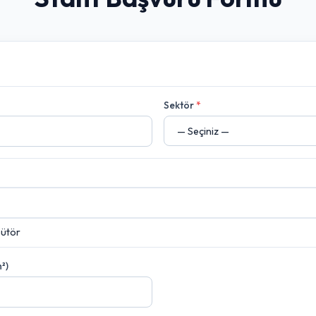
Sektör
*
bütör
²)