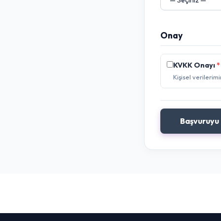
Onay
KVKK Onayı
*
Kişisel veriler
Başvuruyu