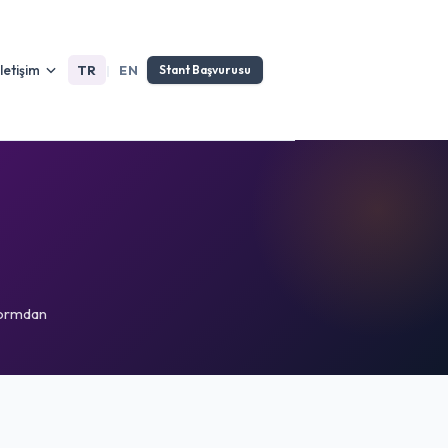
İletişim
TR
|
EN
Stant Başvurusu
formdan