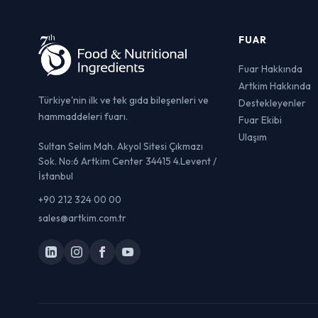
FUAR
Fuar Hakkında
Artkim Hakkında
Türkiye'nin ilk ve tek gıda bileşenleri ve
Destekleyenler
hammaddeleri fuarı.
Fuar Ekibi
Ulaşım
Sultan Selim Mah. Akyol Sitesi Çıkmazı
Sok. No:6 Artkim Center 34415 4.Levent /
İstanbul
+90 212 324 00 00
sales@artkim.com.tr